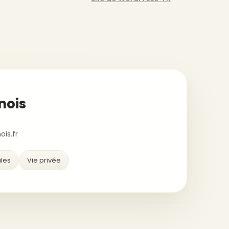
nois
is.fr
les
Vie privée